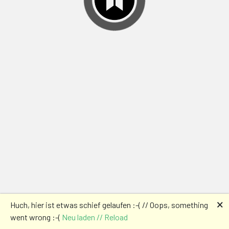
🗙
Huch, hier ist etwas schief gelaufen :-( // Oops, something
went wrong :-(
Neu laden // Reload