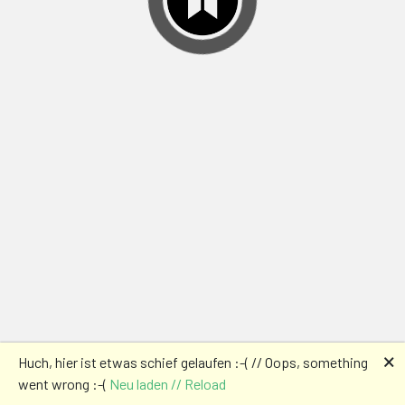
🗙
Huch, hier ist etwas schief gelaufen :-( // Oops, something
went wrong :-(
Neu laden // Reload