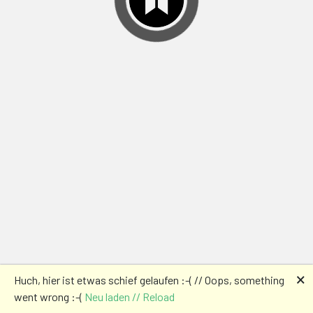
🗙
Huch, hier ist etwas schief gelaufen :-( // Oops, something
went wrong :-(
Neu laden // Reload