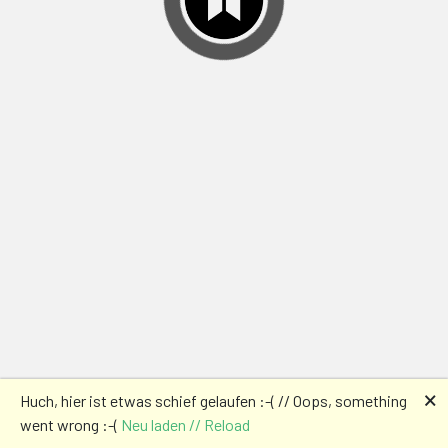
🗙
Huch, hier ist etwas schief gelaufen :-( // Oops, something
went wrong :-(
Neu laden // Reload