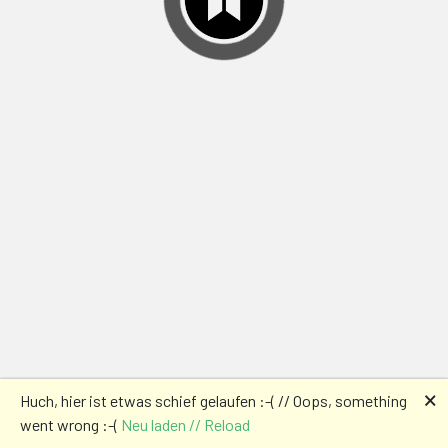
🗙
Huch, hier ist etwas schief gelaufen :-( // Oops, something
went wrong :-(
Neu laden // Reload