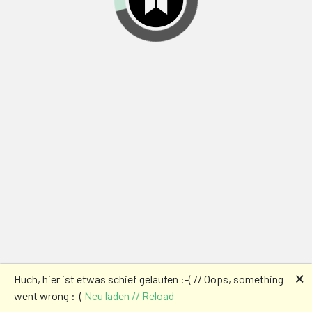
🗙
Huch, hier ist etwas schief gelaufen :-( // Oops, something
went wrong :-(
Neu laden // Reload