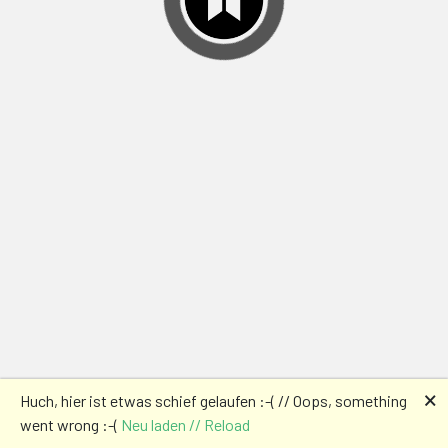
🗙
Huch, hier ist etwas schief gelaufen :-( // Oops, something
went wrong :-(
Neu laden // Reload