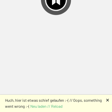
🗙
Huch, hier ist etwas schief gelaufen :-( // Oops, something
went wrong :-(
Neu laden // Reload