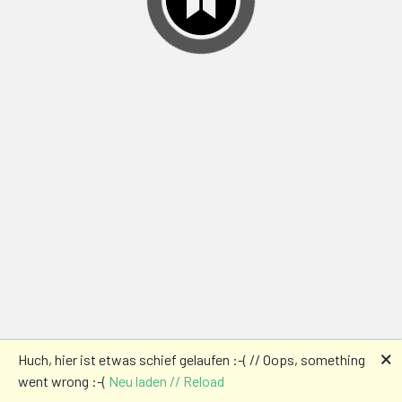
🗙
Huch, hier ist etwas schief gelaufen :-( // Oops, something
went wrong :-(
Neu laden // Reload