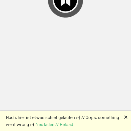
🗙
Huch, hier ist etwas schief gelaufen :-( // Oops, something
went wrong :-(
Neu laden // Reload