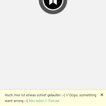
🗙
Huch, hier ist etwas schief gelaufen :-( // Oops, something
went wrong :-(
Neu laden // Reload