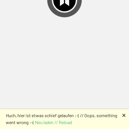
🗙
Huch, hier ist etwas schief gelaufen :-( // Oops, something
went wrong :-(
Neu laden // Reload