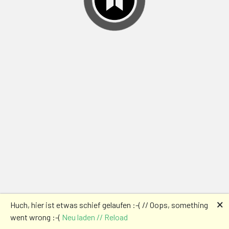
🗙
Huch, hier ist etwas schief gelaufen :-( // Oops, something
went wrong :-(
Neu laden // Reload