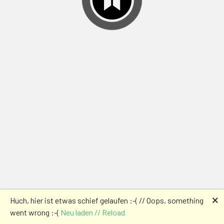
🗙
Huch, hier ist etwas schief gelaufen :-( // Oops, something
went wrong :-(
Neu laden // Reload