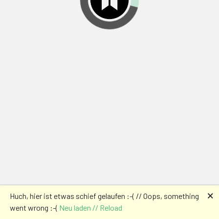
🗙
Huch, hier ist etwas schief gelaufen :-( // Oops, something
went wrong :-(
Neu laden // Reload