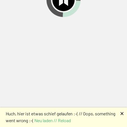
🗙
Huch, hier ist etwas schief gelaufen :-( // Oops, something
went wrong :-(
Neu laden // Reload