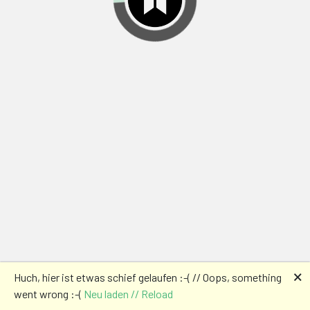
🗙
Huch, hier ist etwas schief gelaufen :-( // Oops, something
went wrong :-(
Neu laden // Reload