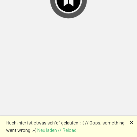
🗙
Huch, hier ist etwas schief gelaufen :-( // Oops, something
went wrong :-(
Neu laden // Reload