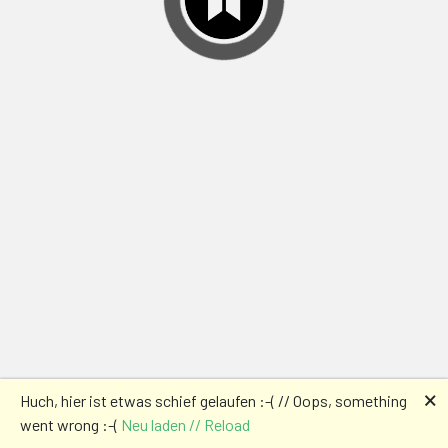
🗙
Huch, hier ist etwas schief gelaufen :-( // Oops, something
went wrong :-(
Neu laden // Reload