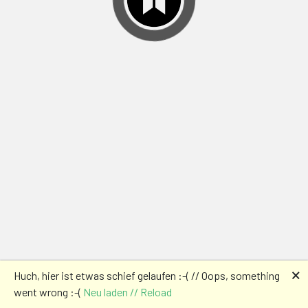
🗙
Huch, hier ist etwas schief gelaufen :-( // Oops, something
went wrong :-(
Neu laden // Reload