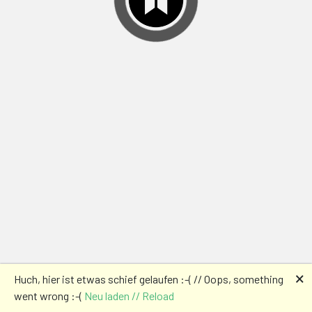
🗙
Huch, hier ist etwas schief gelaufen :-( // Oops, something
went wrong :-(
Neu laden // Reload