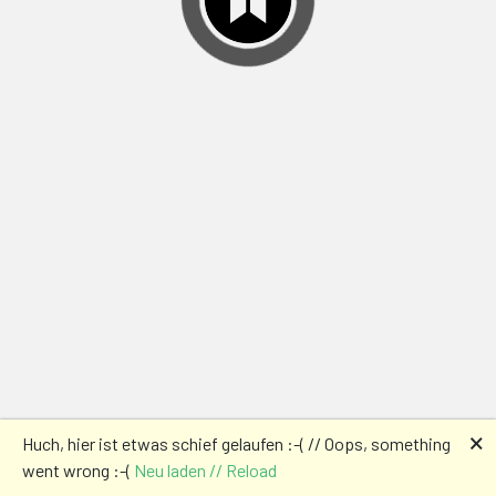
🗙
Huch, hier ist etwas schief gelaufen :-( // Oops, something
went wrong :-(
Neu laden // Reload