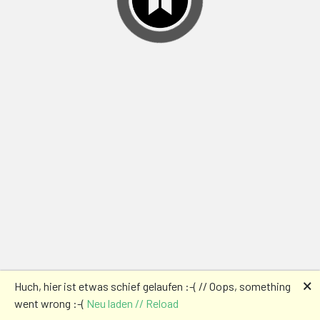
🗙
Huch, hier ist etwas schief gelaufen :-( // Oops, something
went wrong :-(
Neu laden // Reload