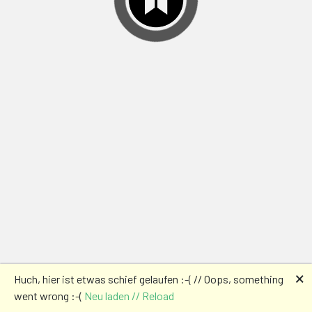
🗙
Huch, hier ist etwas schief gelaufen :-( // Oops, something
went wrong :-(
Neu laden // Reload