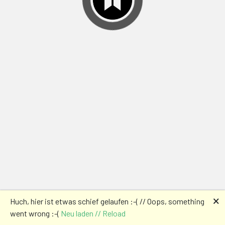
🗙
Huch, hier ist etwas schief gelaufen :-( // Oops, something
went wrong :-(
Neu laden // Reload