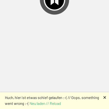
🗙
Huch, hier ist etwas schief gelaufen :-( // Oops, something
went wrong :-(
Neu laden // Reload