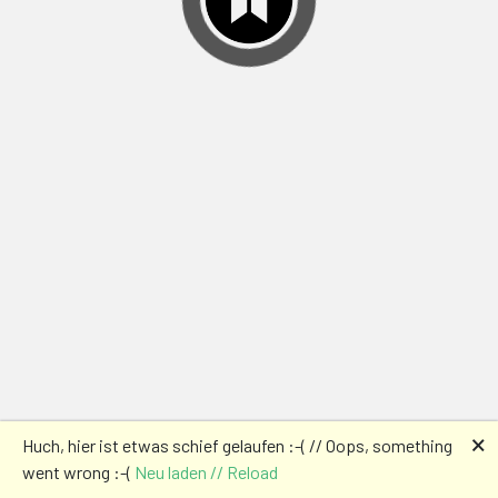
🗙
Huch, hier ist etwas schief gelaufen :-( // Oops, something
went wrong :-(
Neu laden // Reload