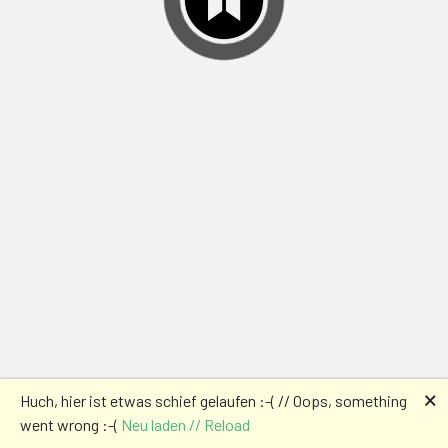
🗙
Huch, hier ist etwas schief gelaufen :-( // Oops, something
went wrong :-(
Neu laden // Reload