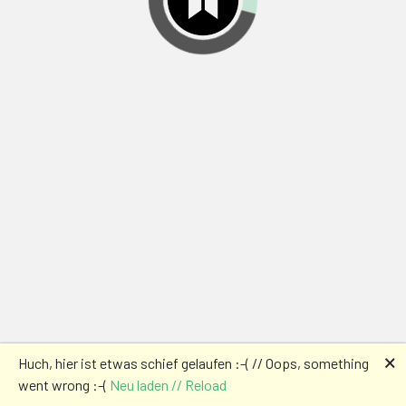
🗙
Huch, hier ist etwas schief gelaufen :-( // Oops, something
went wrong :-(
Neu laden // Reload