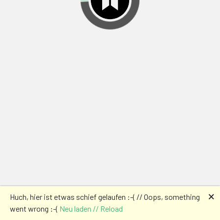
🗙
Huch, hier ist etwas schief gelaufen :-( // Oops, something
went wrong :-(
Neu laden // Reload