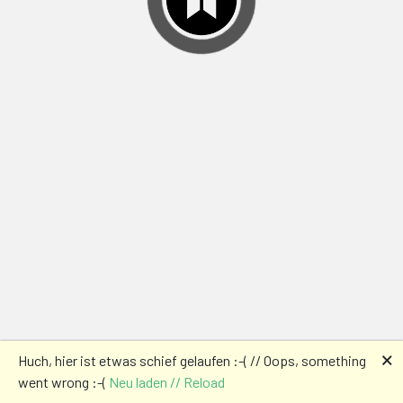
🗙
Huch, hier ist etwas schief gelaufen :-( // Oops, something
went wrong :-(
Neu laden // Reload