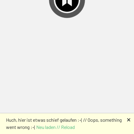
🗙
Huch, hier ist etwas schief gelaufen :-( // Oops, something
went wrong :-(
Neu laden // Reload