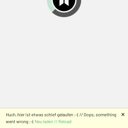
🗙
Huch, hier ist etwas schief gelaufen :-( // Oops, something
went wrong :-(
Neu laden // Reload