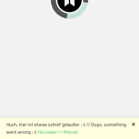
🗙
Huch, hier ist etwas schief gelaufen :-( // Oops, something
went wrong :-(
Neu laden // Reload