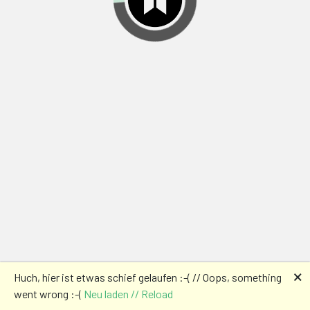
🗙
Huch, hier ist etwas schief gelaufen :-( // Oops, something
went wrong :-(
Neu laden // Reload