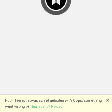
🗙
Huch, hier ist etwas schief gelaufen :-( // Oops, something
went wrong :-(
Neu laden // Reload