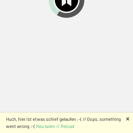
🗙
Huch, hier ist etwas schief gelaufen :-( // Oops, something
went wrong :-(
Neu laden // Reload