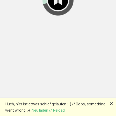
🗙
Huch, hier ist etwas schief gelaufen :-( // Oops, something
went wrong :-(
Neu laden // Reload