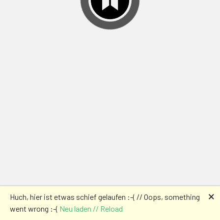
🗙
Huch, hier ist etwas schief gelaufen :-( // Oops, something
went wrong :-(
Neu laden // Reload