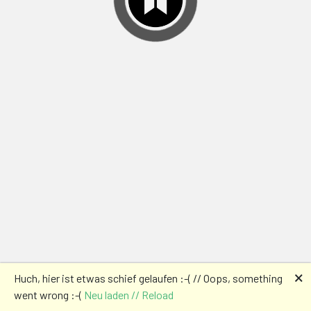
🗙
Huch, hier ist etwas schief gelaufen :-( // Oops, something
went wrong :-(
Neu laden // Reload