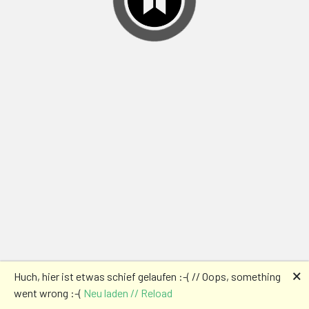
🗙
Huch, hier ist etwas schief gelaufen :-( // Oops, something
went wrong :-(
Neu laden // Reload