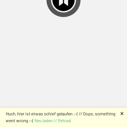
🗙
Huch, hier ist etwas schief gelaufen :-( // Oops, something
went wrong :-(
Neu laden // Reload