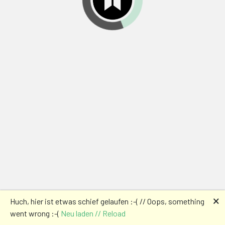
🗙
Huch, hier ist etwas schief gelaufen :-( // Oops, something
went wrong :-(
Neu laden // Reload