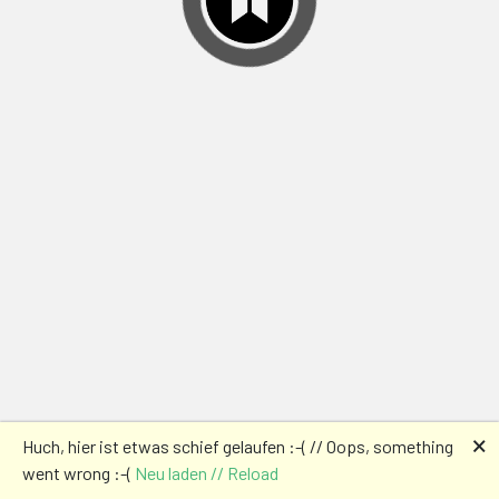
🗙
Huch, hier ist etwas schief gelaufen :-( // Oops, something
went wrong :-(
Neu laden // Reload