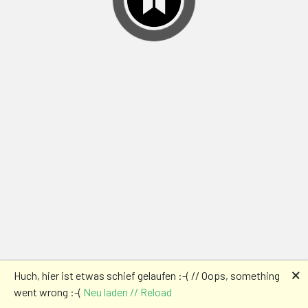
🗙
Huch, hier ist etwas schief gelaufen :-( // Oops, something
went wrong :-(
Neu laden // Reload