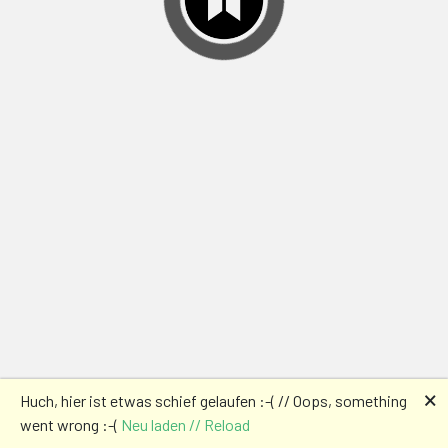
🗙
Huch, hier ist etwas schief gelaufen :-( // Oops, something
went wrong :-(
Neu laden // Reload