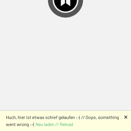
🗙
Huch, hier ist etwas schief gelaufen :-( // Oops, something
went wrong :-(
Neu laden // Reload