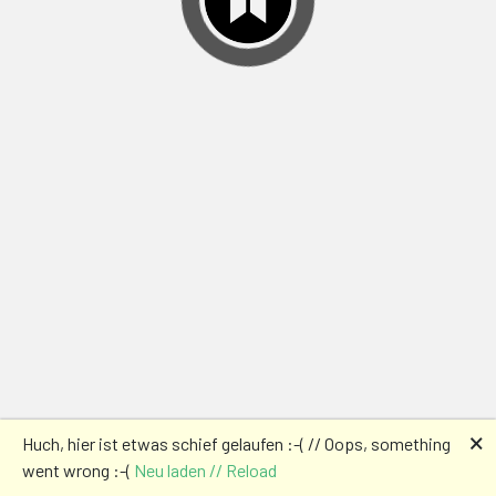
🗙
Huch, hier ist etwas schief gelaufen :-( // Oops, something
went wrong :-(
Neu laden // Reload