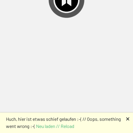
🗙
Huch, hier ist etwas schief gelaufen :-( // Oops, something
went wrong :-(
Neu laden // Reload