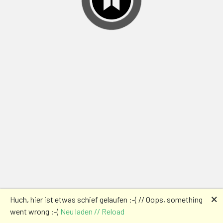
🗙
Huch, hier ist etwas schief gelaufen :-( // Oops, something
went wrong :-(
Neu laden // Reload